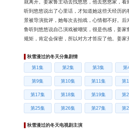
就离开。姜家鲁主动去找悠悠，他去悠悠家，看
听到悠悠说出了心里话，才知道她这些天经历的
景被导演批评，她每次去拍戏，心情都不好。后
鲁听到悠悠说自己演戏被嘲笑，很是伤感，姜家
规矩，肯定会保密，所以对方才答应了他。姜家
秋雪漫过的冬天分集剧情
第1集
第2集
第3集
第
第9集
第10集
第11集
第1
第17集
第18集
第19集
第2
第25集
第26集
第27集
第2
秋雪漫过的冬天电视剧主演