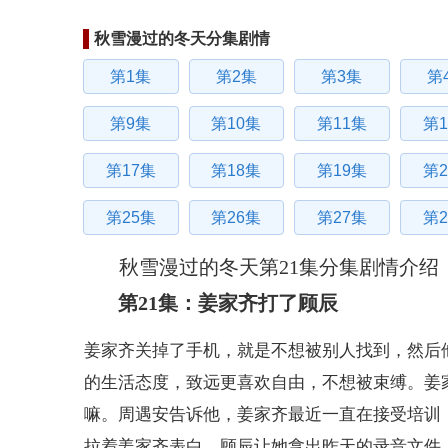
秋雪漫过的冬天分集剧情
第1集
第2集
第3集
第
第9集
第10集
第11集
第1
第17集
第18集
第19集
第2
第25集
第26集
第27集
第2
秋雪漫过的冬天第21集分集剧情介绍
第21集：姜家齐打了顾辰
姜家齐关掉了手机，就是不想被别人找到，然后
的生活态度，致远更喜欢自由，不想被束缚。姜
嘛。周遇安告诉他，姜家齐最近一直在接受培训
拉着姜家齐表白，顾辰让她拿出昨天的录音文件