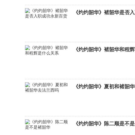
《灼灼韶华》褚韶华是否入
女神降临分集剧情介绍
(1-16集)大结局
《灼灼韶华》褚韶华和程辉
《灼灼韶华》夏初和褚韶华
《灼灼韶华》陈二顺是不是