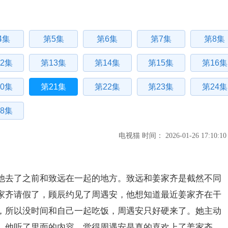
4集
第5集
第6集
第7集
第8集
2集
第13集
第14集
第15集
第16集
0集
第21集
第22集
第23集
第24集
8集
电视猫 时间： 2026-01-26 17:10:10
他去了之前和致远在一起的地方。致远和姜家齐是截然不同
家齐请假了，顾辰约见了周遇安，他想知道最近姜家齐在干
，所以没时间和自己一起吃饭，周遇安只好硬来了。她主动
，他听了里面的内容，觉得周遇安是真的喜欢上了姜家齐，