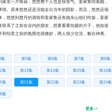
到家里一片狼藉，悠悠整个人也是很丧气。姜家鲁陪着她，
事情。原来悠悠还是没能走出当年的阴影，而且，悠悠还场
来，悠悠到楚丹的酒馆和姜家鲁还有姚东山他们吃饭，姜家
鲁联系了之前在业内的朋友，想要看看拍摄的片子，他知道
齐和怡君之前的氛围也很微妙，两人很少交流，貌合神离。
4集
第5集
第6集
第7集
第8集
2集
第13集
第14集
第15集
第16集
0集
第21集
第22集
第23集
第24集
8集
更多>>