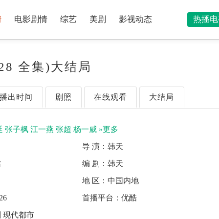
情
电影剧情
综艺
美剧
影视动态
热播电
28 全集)大结局
播出时间
剧照
在线观看
大结局
廷
张子枫
江一燕
张超
杨一威
»更多
导 演：
韩天
结
编 剧：
韩天
地 区：
中国内地
26
首播平台：
优酷
 现代都市