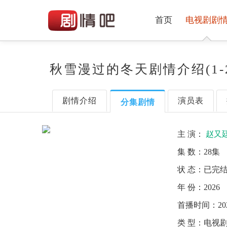
首页
电视剧剧
秋雪漫过的冬天剧情介绍(1-
剧情介绍
演员表
分集剧情
主 演：
赵又
集 数：
28集
状 态：
已完
年 份：
2026
首播时间：
20
类 型：
电视剧