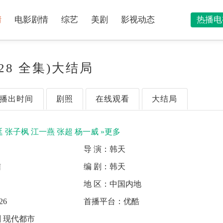
情
电影剧情
综艺
美剧
影视动态
热播电
28 全集)大结局
播出时间
剧照
在线观看
大结局
廷
张子枫
江一燕
张超
杨一威
»更多
导 演：
韩天
结
编 剧：
韩天
地 区：
中国内地
26
首播平台：
优酷
 现代都市