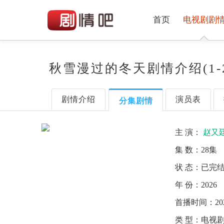
首页
电视剧剧
秋雪漫过的冬天剧情介绍(1-
剧情介绍
演员表
分集剧情
主 演：
赵又
集 数：
28集
状 态：
已完
年 份：
2026
首播时间：
20
类 型：
电视剧