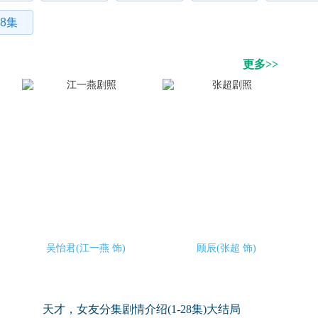
8集
更多>>
吴怡君(江一燕 饰)
顾辰(张超 饰)
天才，女友分集剧情介绍(1-28集)大结局