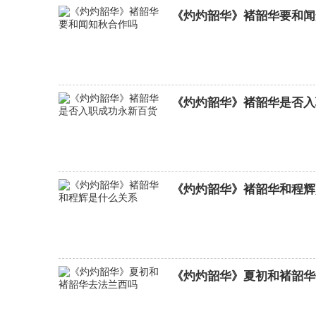
《灼灼韶华》褚韶华要和闻
《灼灼韶华》褚韶华是否入
女神降临分集剧情介绍
(1-16集)大结局
《灼灼韶华》褚韶华和程辉
《灼灼韶华》夏初和褚韶华