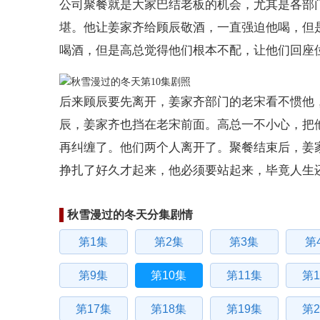
公司聚餐就是大家巴结老板的机会，尤其是各部
堪。他让姜家齐给顾辰敬酒，一直强迫他喝，但
喝酒，但是高总觉得他们根本不配，让他们回座
后来顾辰要先离开，姜家齐部门的老宋看不惯他
辰，姜家齐也挡在老宋前面。高总一不小心，把
再纠缠了。他们两个人离开了。聚餐结束后，姜
挣扎了好久才起来，他必须要站起来，毕竟人生
秋雪漫过的冬天分集剧情
第1集
第2集
第3集
第
第9集
第10集
第11集
第1
第17集
第18集
第19集
第2