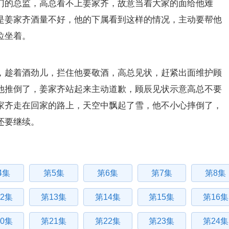
门的总监，高总看不上姜家齐，故意当着大家的面给他难
是姜家齐酒量不好，他的下属看到这样的情况，主动要帮他
位坐着。
，趁着酒劲儿，拦住他要敬酒，高总见状，赶紧出面维护顾
他推倒了，姜家齐站起来主动道歉，顾辰见状示意高总不要
家齐走在回家的路上，天空中飘起了雪，他不小心摔倒了，
还要继续。
4集
第5集
第6集
第7集
第8集
2集
第13集
第14集
第15集
第16集
0集
第21集
第22集
第23集
第24集