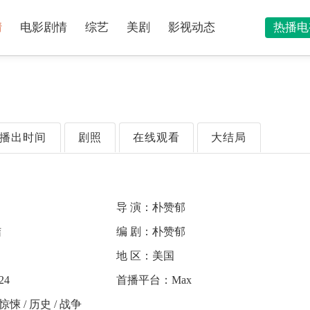
情
电影剧情
综艺
美剧
影视动态
热播电
播出时间
剧照
在线观看
大结局
导 演：
朴赞郁
结
编 剧：
朴赞郁
地 区：
美国
24
首播平台：
Max
 惊悚 / 历史 / 战争