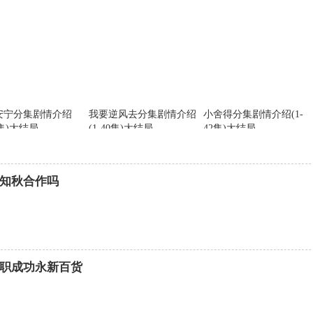
安宁分集剧情介绍
我要逆风去分集剧情介绍
小舍得分集剧情介绍(1-
0集)大结局
(1-40集)大结局
42集)大结局
知秋合作吗
职成功永新百货