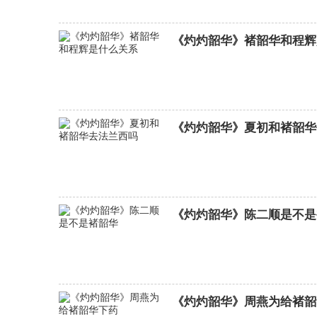
(1-16集)大结局
《灼灼韶华》褚韶华和程辉
《灼灼韶华》夏初和褚韶华
《灼灼韶华》陈二顺是不是
《灼灼韶华》周燕为给褚韶