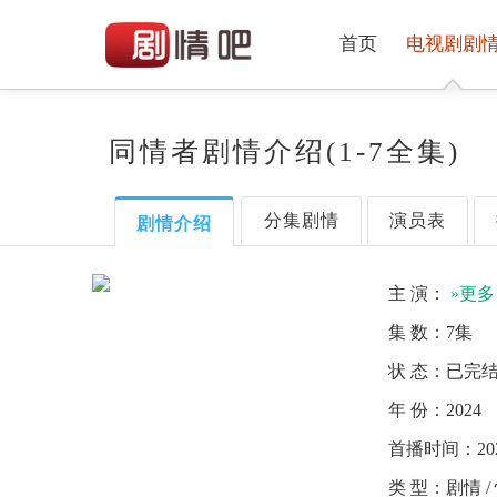
首页
电视剧剧
同情者剧情介绍(1-7全集)
分集剧情
演员表
剧情介绍
主 演：
»更多
集 数：
7集
状 态：
已完
年 份：
2024
首播时间：
20
类 型：
剧情 /