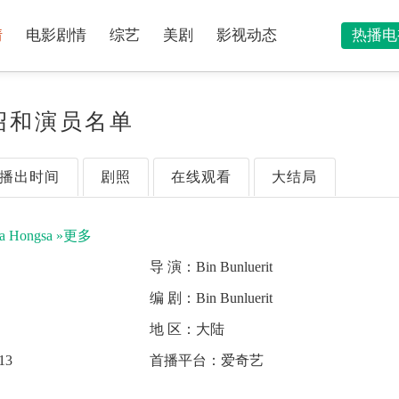
情
电影剧情
综艺
美剧
影视动态
热播电
绍和演员名单
播出时间
剧照
在线观看
大结局
da Hongsa
»更多
导 演：
Bin Bunluerit
编 剧：
Bin Bunluerit
地 区：
大陆
13
首播平台：
爱奇艺