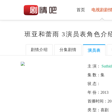
首页
电视剧剧
班亚和蕾雨 3演员表角色介
剧情介绍
分集剧情
演员表
主 演：
Suthi
集 数：
集
状 态：
年 份：
2013
首播时间：
20
类 型：
喜剧