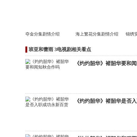
夺金分集剧情介绍
海上繁花分集剧情介绍
锦绣
班亚和蕾雨 3电视剧相关看点
《灼灼韶华》褚韶华要和闻
《灼灼韶华》褚韶华是否入
女神降临分集剧情介绍